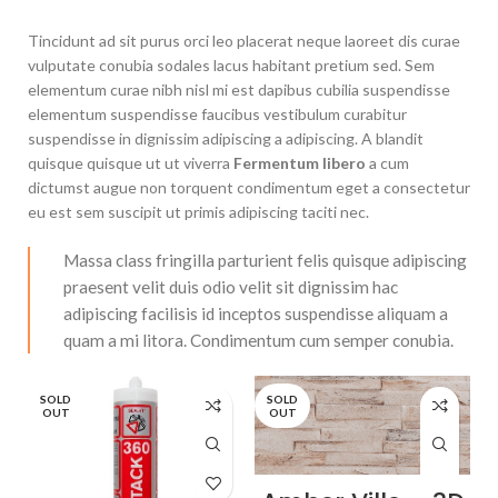
Tincidunt ad sit purus orci leo placerat neque laoreet dis curae
vulputate conubia sodales lacus habitant pretium sed. Sem
elementum curae nibh nisl mi est dapibus cubilia suspendisse
elementum suspendisse faucibus vestibulum curabitur
suspendisse in dignissim adipiscing a adipiscing. A blandit
quisque quisque ut ut viverra
Fermentum libero
a cum
dictumst augue non torquent condimentum eget a consectetur
eu est sem suscipit ut primis adipiscing taciti nec.
Massa class fringilla parturient felis quisque adipiscing
praesent velit duis odio velit sit dignissim hac
adipiscing facilisis id inceptos suspendisse aliquam a
quam a mi litora. Condimentum cum semper conubia.
SOLD
SOLD
-
OUT
OUT