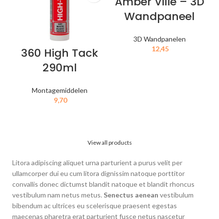
Amber Ville – 3D
Wandpaneel
3D Wandpanelen
12,45
360 High Tack
290ml
IN MIJN WINKELWAGEN
Montagemiddelen
9,70
IN MIJN WINKELWAGEN
View all products
Litora adipiscing aliquet urna parturient a purus velit per
ullamcorper dui eu cum litora dignissim natoque porttitor
convallis donec dictumst blandit natoque et blandit rhoncus
vestibulum nam netus metus.
Senectus aenean
vestibulum
bibendum ac ultrices eu scelerisque praesent egestas
maecenas pharetra erat parturient fusce netus nascetur