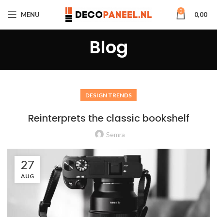
0
MENU
0,00
Blog
DESIGN TRENDS
Reinterprets the classic bookshelf
Semra
27
AUG