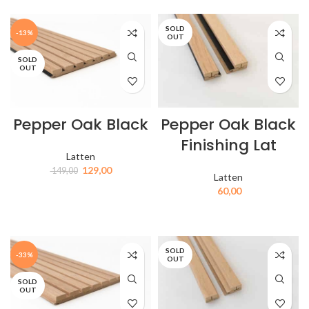
SOLD
-13%
OUT
SOLD
OUT
Pepper Oak Black
Pepper Oak Black
Finishing Lat
Latten
129,00
149,00
Latten
60,00
IN MIJN WINKELWAGEN
IN MIJN WINKELWAGEN
SOLD
-33%
OUT
SOLD
OUT