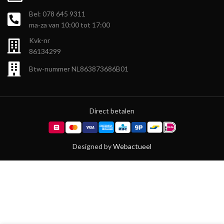
Bel: 078 645 9311
ma-za van 10:00 tot 17:00
Kvk-nr
86134299
Btw-nummer NL863873686B01
Direct betalen
Designed by
Webactueel