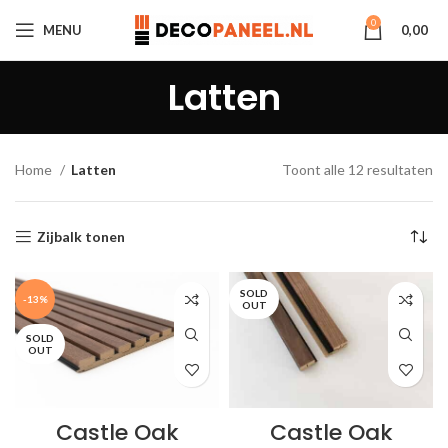
0
MENU
0,00
Latten
Home
Latten
Toont alle 12 resultaten
Zijbalk tonen
SOLD
-13%
OUT
SOLD
OUT
Castle Oak
Castle Oak