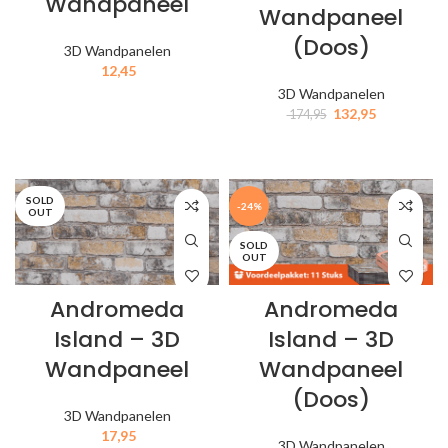
Wandpaneel
Wandpaneel
(Doos)
3D Wandpanelen
12,45
3D Wandpanelen
IN MIJN WINKELWAGEN
132,95
174,95
IN MIJN WINKELWAGEN
SOLD
-24%
OUT
SOLD
OUT
Andromeda
Andromeda
Island – 3D
Island – 3D
Wandpaneel
Wandpaneel
(Doos)
3D Wandpanelen
17,95
3D Wandpanelen