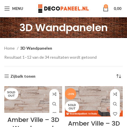
0
MENU
0,00
3D Wandpanelen
Home
3D Wandpanelen
Resultaat 1–12 van de 34 resultaten wordt getoond
Zijbalk tonen
SOLD
-24%
OUT
SOLD
OUT
Amber Ville – 3D
Amber Ville – 3D