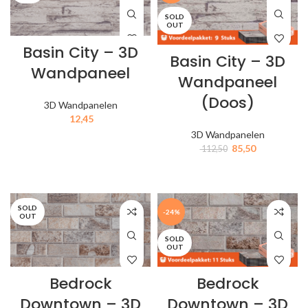
SOLD
OUT
Basin City – 3D
Basin City – 3D
Wandpaneel
Wandpaneel
(Doos)
3D Wandpanelen
12,45
3D Wandpanelen
IN MIJN WINKELWAGEN
85,50
112,50
IN MIJN WINKELWAGEN
SOLD
-24%
OUT
SOLD
OUT
Bedrock
Bedrock
Downtown – 3D
Downtown – 3D