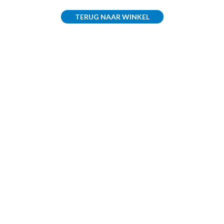
TERUG NAAR WINKEL
STEEN
STRIPS
WANDPANELEN
VERLICHTING