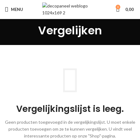
0
MENU
0,00
Vergelijken
3D
WANDPANELEN
AKOESTISCHE
PANELEN
IPS
Vergelijkingslijst is leeg.
Geen producten toegevoegd in de vergelijkingslijst. U moet enkele
producten toevoegen om ze te kunnen vergelijken.
U vindt veel
interessante producten op onze "Shop"-pagina.
MOZAIKSTRIPS