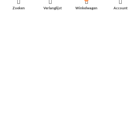
Vergelijken
Zoeken
Verlanglijst
Winkelwagen
Account
Verlanglijst
Algemene voorwaarden
Levertijd en Verzendkosten
Privacybeleid
Contact Gegevens
Mariastraat 13
3314ZR Dordrecht
Liever mailen? info@arcygroep.nl
Bel: 078 645 9311
ma-za van 10:00 tot 17:00
Kvk-nr
86134299