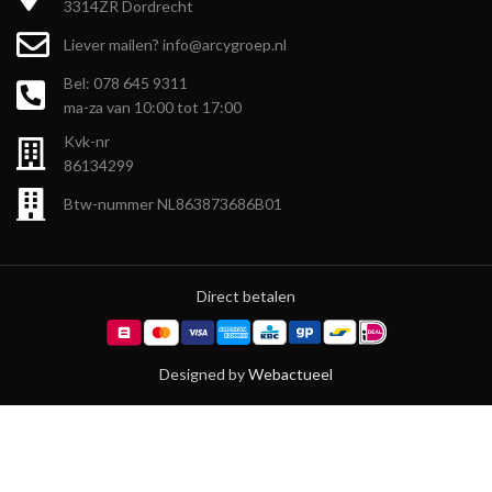
3314ZR Dordrecht
Liever mailen? info@arcygroep.nl
Bel: 078 645 9311
ma-za van 10:00 tot 17:00
Kvk-nr
86134299
Btw-nummer NL863873686B01
Direct betalen
Designed by
Webactueel