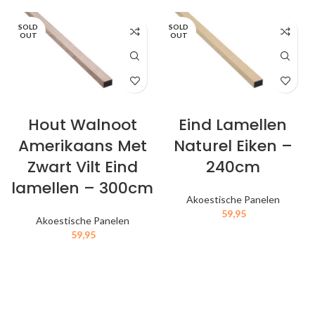
SOLD
SOLD
OUT
OUT
Hout Walnoot
Eind Lamellen
Amerikaans Met
Naturel Eiken –
Zwart Vilt Eind
240cm
lamellen – 300cm
Akoestische Panelen
59,95
Akoestische Panelen
59,95
IN MIJN WINKELWAGEN
IN MIJN WINKELWAGEN