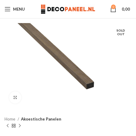
0
MENU
0,00
SOLD
OUT
Click to enlarge
Home
Akoestische Panelen