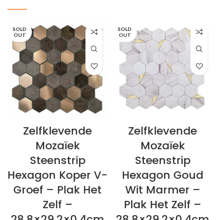
SOLD
SOLD
OUT
OUT
Zelfklevende
Zelfklevende
Mozaïek
Mozaïek
Steenstrip
Steenstrip
Hexagon Koper V-
Hexagon Goud
Groef – Plak Het
Wit Marmer –
Zelf –
Plak Het Zelf –
28,8×29,2×0,4cm
28,8×29,2×0,4cm