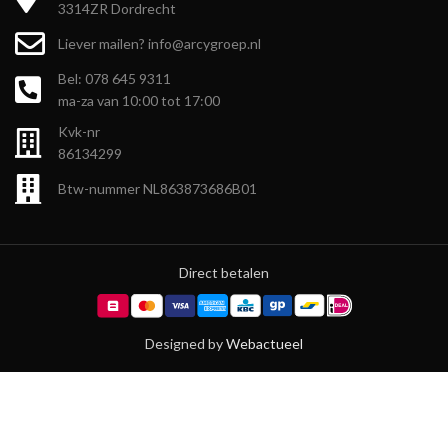
3314ZR Dordrecht
Liever mailen? info@arcygroep.nl
Bel: 078 645 9311
ma-za van 10:00 tot 17:00
Kvk-nr
86134299
Btw-nummer NL863873686B01
Direct betalen
Designed by
Webactueel