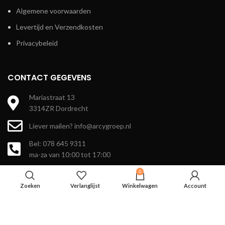
Algemene voorwaarden
Levertijd en Verzendkosten
Privacybeleid
CONTACT GEGEVENS
Mariastraat 13
3314ZR Dordrecht
Liever mailen? info@arcygroep.nl
Bel: 078 645 9311
ma-za van 10:00 tot 17:00
Kvk-nr
0
86134299
Zoeken
Verlanglijst
Winkelwagen
Account
Btw-nummer NL863873686B01