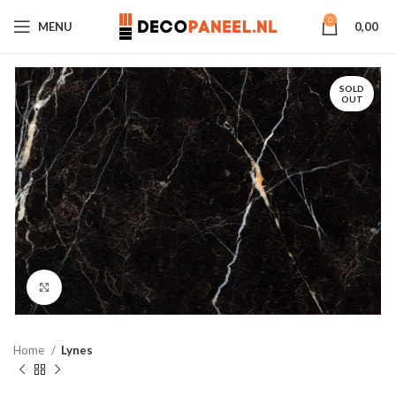
0
MENU
0,00
SOLD
OUT
Click to enlarge
Home
Lynes